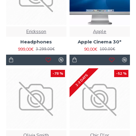
Ericksson
Apple
Headphones
Apple Cinema 30"
999,00€
90,00€
3.299,00€
100,00€
-78 %
-52 %
2-3 DAYS
Olivia Smith
Chic D'or