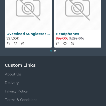
Oversized Sunglasses For Long Summer Days
Headphones
397,00€
999,00€
3.299,00€
Custom Links
About Us
Delivery
Privacy Policy
Terms & Conditions