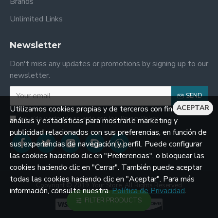
Brands
Unlimited Links
Newsletter
Don't miss any updates or promotions by signing up to our
newsletter.
SEND
ACEPTAR
Utilizamos cookies propias y de terceros con fines de
He leído y estoy de acuerdo con los
Privacy Policy
análisis y estadísticas para mostrarle marketing y
publicidad relacionados con sus preferencias, en función de
sus experiencias de navegación y perfil. Puede configurar
las cookies haciendo clic en "Preferencias". o bloquear las
cookies haciendo clic en "Cerrar". También puede aceptar
todas las cookies haciendo clic en "Aceptar". Para más
Copyright © 2019, Your Store, All Rights Reserved
información, consulte nuestra.
Política de Privacidad
.
FILTER PRODUCTS