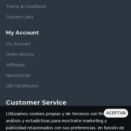
Terms & Conditions
Custom Links
My Account
My Account
Order History
Affiliates
Newsletter
Gift Certificates
Customer Service
ACEPTAR
Utilizamos cookies propias y de terceros con fines de
Contact
análisis y estadísticas para mostrarle marketing y
Returns
publicidad relacionados con sus preferencias, en función de