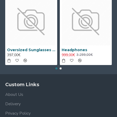
Oversized Sunglasses For Long Summer Days
Headphones
397,00€
999,00€
3.299,00€
Custom Links
About Us
Delivery
Privacy Policy